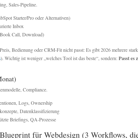
ng, Sales-Pipeline.
pot Starter/Pro oder Alternativen)
rierte Inbox
 Book Call, Download)
eis, Bedienung oder CRM-Fit nicht passt: Es gibt 2026 mehrere starke
Passt es 
s
). Wichtig ist weniger „welches Tool ist das beste“, sondern:
Monat)
tenmodelle, Compliance.
tionen, Logs, Ownership
skonzepte, Datenklassifizierung
ützte Briefings, QA-Prozesse
Blueprint für Webdesign (3 Workflows, die