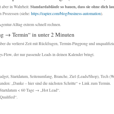
Standardabläufe so bauen, dass sie ohne dich la
t aber in Wahrheit:
en Prozessen (siehe:
https://zapier.com/blog/business-automation
).
Agentur-Alltag extrem schnell rechnen.
ng → Termin“ in unter 2 Minuten
er du verlierst Zeit mit Rückfragen, Termin-Pingpong und unqualifizi
s-Flow, der nur passende Leads in deinen Kalender bringt.
udget, Startdatum, Seitenumfang, Branche, Ziel (Leads/Shop), Tech (
nden: „Danke – hier sind die nächsten Schritte“ + Link zum Termin.
Startdatum < 60 Tage → „Hot Lead“.
Qualified“.