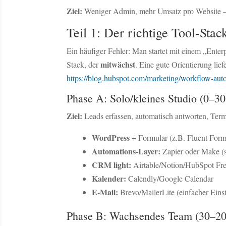
Ziel:
Weniger Admin, mehr Umsatz pro Website – 
Teil 1: Der richtige Tool-St
Ein häufiger Fehler: Man startet mit einem „Enter
mitwächst
Stack, der
. Eine gute Orientierung lie
https://blog.hubspot.com/marketing/workflow-aut
Phase A: Solo/kleines Studio (0–3
Ziel:
Leads erfassen, automatisch antworten, Ter
WordPress
+ Formular (z.B. Fluent Form
Automations-Layer:
Zapier oder Make (sc
CRM light:
Airtable/Notion/HubSpot Fr
Kalender:
Calendly/Google Calendar
E-Mail:
Brevo/MailerLite (einfacher Einst
Phase B: Wachsendes Team (30–20