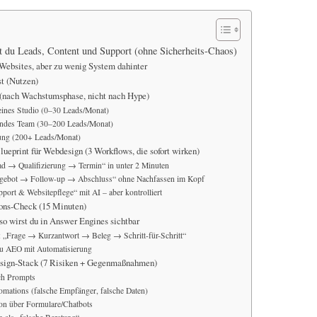
t du Leads, Content und Support (ohne Sicherheits-Chaos)
Websites, aber zu wenig System dahinter
st (Nutzen)
k (nach Wachstumsphase, nicht nach Hype)
eines Studio (0–30 Leads/Monat)
ndes Team (30–200 Leads/Monat)
rung (200+ Leads/Monat)
lueprint für Webdesign (3 Workflows, die sofort wirken)
d → Qualifizierung → Termin“ in unter 2 Minuten
gebot → Follow-up → Abschluss“ ohne Nachfassen im Kopf
port & Websitepflege“ mit AI – aber kontrolliert
ons-Check (15 Minuten)
so wirst du in Answer Engines sichtbar
 „Frage → Kurzantwort → Beleg → Schritt-für-Schritt“
du AEO mit Automatisierung
esign-Stack (7 Risiken + Gegenmaßnahmen)
ch Prompts
omations (falsche Empfänger, falsche Daten)
ion über Formulare/Chatbots