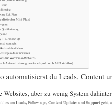
n als „falsche Beratung“
m Team
iffsrechte
ohne Exit-Plan
realistischer Mini-Plan)
nventur
+ Qualifizierung
peline
y + 1. Follow-up
ignal sammeln
kel veröffentlichen
heitsregeln dokumentieren
ons für WordPress-Websites
rch Automatisierung profitabel (und durch AEO sichtbar)
o automatisierst du Leads, Content u
 Websites, aber zu wenig System dahinter
Leads, Follow-ups, Content-Updates und Support
bald es um
geht, w