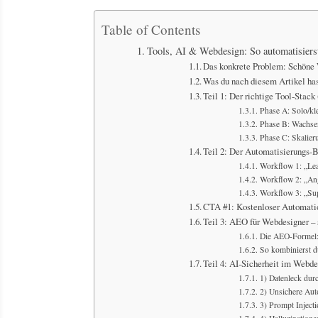
Table of Contents
Tools, AI & Webdesign: So automatisiers
Das konkrete Problem: Schöne 
Was du nach diesem Artikel ha
Teil 1: Der richtige Tool-Stac
Phase A: Solo/kl
Phase B: Wachse
Phase C: Skalie
Teil 2: Der Automatisierungs-B
Workflow 1: „Lea
Workflow 2: „An
Workflow 3: „Sup
CTA #1: Kostenloser Automati
Teil 3: AEO für Webdesigner – 
Die AEO-Formel:
So kombinierst 
Teil 4: AI-Sicherheit im Webd
1) Datenleck dur
2) Unsichere Aut
3) Prompt Inject