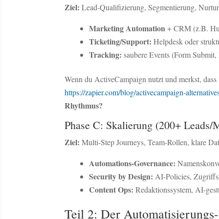
Ziel:
Lead-Qualifizierung, Segmentierung, Nurturi
Marketing Automation
+ CRM (z.B. HubS
Ticketing/Support:
Helpdesk oder struktu
Tracking:
saubere Events (Form Submit,
Wenn du ActiveCampaign nutzt und merkst, dass Pr
https://zapier.com/blog/activecampaign-alternative
Rhythmus?
Phase C: Skalierung (200+ Leads/
Ziel:
Multi-Step Journeys, Team-Rollen, klare Da
Automations-Governance:
Namenskonven
Security by Design:
AI-Policies, Zugriff
Content Ops:
Redaktionssystem, AI-gest
Teil 2: Der Automatisierungs-