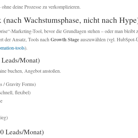
ohne deine Prozesse zu verkomplizieren.
ack (nach Wachstumsphase, nicht nach Hype
prise“-Marketing-Tool, bevor die Grundlagen stehen – oder man bleibt zu
Growth Stage
fert der Ansatz, Tools nach
auszuwählen (vgl. HubSpot-Ü
omation-tools
).
0 Leads/Monat)
mine buchen, Angebot anstoßen.
s / Gravity Forms)
hnell, flexibel)
ee
ieg)
0 Leads/Monat)