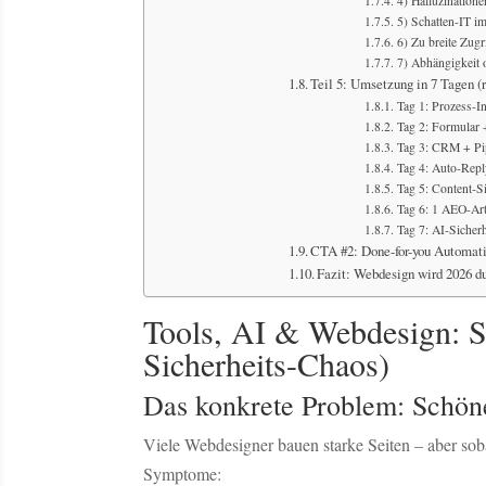
4) Halluzinatione
5) Schatten-IT i
6) Zu breite Zugr
7) Abhängigkeit 
Teil 5: Umsetzung in 7 Tagen (
Tag 1: Prozess-I
Tag 2: Formular 
Tag 3: CRM + Pi
Tag 4: Auto-Repl
Tag 5: Content-S
Tag 6: 1 AEO-Arti
Tag 7: AI-Sicher
CTA #2: Done-for-you Automati
Fazit: Webdesign wird 2026 du
Tools, AI & Webdesign: S
Sicherheits-Chaos)
Das konkrete Problem: Schöne
Viele Webdesigner bauen starke Seiten – aber so
Symptome: