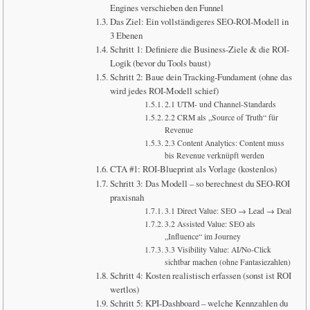
Engines verschieben den Funnel
Das Ziel: Ein vollständigeres SEO-ROI-Modell in
3 Ebenen
Schritt 1: Definiere die Business-Ziele & die ROI-
Logik (bevor du Tools baust)
Schritt 2: Baue dein Tracking-Fundament (ohne das
wird jedes ROI-Modell schief)
2.1 UTM- und Channel-Standards
2.2 CRM als „Source of Truth“ für
Revenue
2.3 Content Analytics: Content muss
bis Revenue verknüpft werden
CTA #1: ROI-Blueprint als Vorlage (kostenlos)
Schritt 3: Das Modell – so berechnest du SEO-ROI
praxisnah
3.1 Direct Value: SEO → Lead → Deal
3.2 Assisted Value: SEO als
„Influence“ im Journey
3.3 Visibility Value: AI/No-Click
sichtbar machen (ohne Fantasiezahlen)
Schritt 4: Kosten realistisch erfassen (sonst ist ROI
wertlos)
Schritt 5: KPI-Dashboard – welche Kennzahlen du