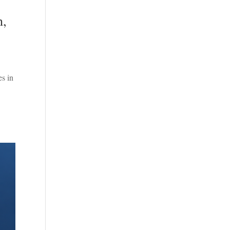
h,
es in