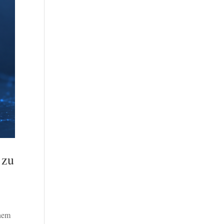
 zu
inem