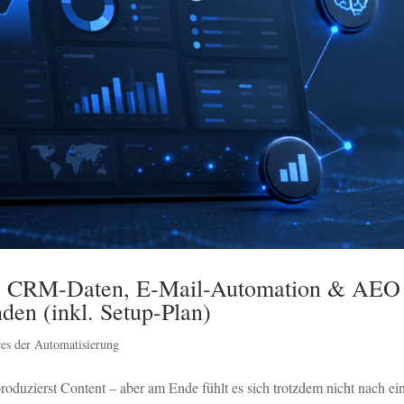
g: CRM-Daten, E-Mail-Automation & AEO
en (inkl. Setup-Plan)
es der Automatisierung
oduzierst Content – aber am Ende fühlt es sich trotzdem nicht nach e