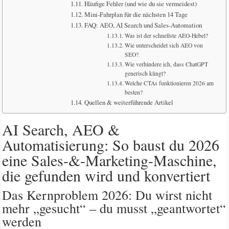
Häufige Fehler (und wie du sie vermeidest)
Mini-Fahrplan für die nächsten 14 Tage
FAQ: AEO, AI Search und Sales-Automation
Was ist der schnellste AEO-Hebel?
Wie unterscheidet sich AEO von
SEO?
Wie verhindere ich, dass ChatGPT
generisch klingt?
Welche CTAs funktionieren 2026 am
besten?
Quellen & weiterführende Artikel
AI Search, AEO &
Automatisierung: So baust du 2026
eine Sales-&-Marketing-Maschine,
die gefunden wird und konvertiert
Das Kernproblem 2026: Du wirst nicht
mehr „gesucht“ – du musst „geantwortet“
werden