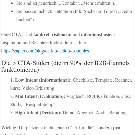
Sie sind zu generisch („Kontakt“, „Mehr erfahren“).
Sie passen nicht zur Intention (Info-Sucher soll direkt „Demo
buchen“).
konkret
risikoarm
intentionsbasiert
Gute CTAs sind
,
und
.
Inspiration und Beispiele findest du u. a. hier:
https://zapier.com/blog/call-to-action-examples
.
Die 3 CTA-Stufen (die in 90% der B2B-Funnels
funktionieren)
Low Intent (Informational):
Checkliste, Template, Rechner,
kurze Video-Erklärung
Mid Intent (Evaluation):
Vergleich, ROI-Kalkulation, Case
Study, „Beispiel-Setup“
High Intent (Decision):
Demo, Angebot, Audit, Beratung
pro
Wichtig: Du platzierst nicht „einen CTA für alle“, sondern