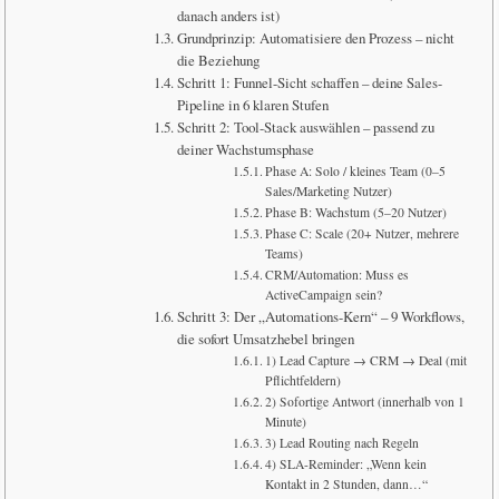
danach anders ist)
Grundprinzip: Automatisiere den Prozess – nicht
die Beziehung
Schritt 1: Funnel-Sicht schaffen – deine Sales-
Pipeline in 6 klaren Stufen
Schritt 2: Tool-Stack auswählen – passend zu
deiner Wachstumsphase
Phase A: Solo / kleines Team (0–5
Sales/Marketing Nutzer)
Phase B: Wachstum (5–20 Nutzer)
Phase C: Scale (20+ Nutzer, mehrere
Teams)
CRM/Automation: Muss es
ActiveCampaign sein?
Schritt 3: Der „Automations-Kern“ – 9 Workflows,
die sofort Umsatzhebel bringen
1) Lead Capture → CRM → Deal (mit
Pflichtfeldern)
2) Sofortige Antwort (innerhalb von 1
Minute)
3) Lead Routing nach Regeln
4) SLA-Reminder: „Wenn kein
Kontakt in 2 Stunden, dann…“