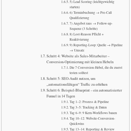
5) Lead Scoring (leichtgewichtig
starten)
6) Terminbuchung → Pre-Call
Qualifizierung
7) Angebot raus → Follow-up-
Sequenz (3 Schritte)
8) Lost-Reason Pflicht +
Reaktivierung
9) Reporting-Loop: Quelle → Pipeline
→ Umsatz
Schritt 4: Website als Sales-Mitarbeiter –
Conversion-Optimierung mit kleinen Hebeln
Die 7 Conversion-Hebel, die du zuerst
testen solltest
Schritt 5: SEO-Audit nutzen, um
„automationsfähigen“ Traffic zu erhöhen
Schritt 6: Beispiel-Blueprint – ein automatisierter
Funnel in 14 Tagen
Tag 1–2: Prozess & Pipeline
Tag 3–5: Tracking & Daten
Tag 6–9: 9 Kern-Workflows bauen
Tag 10–12: Website-Conversion-
Quickwins
Tag 13–14: Reporting & Review