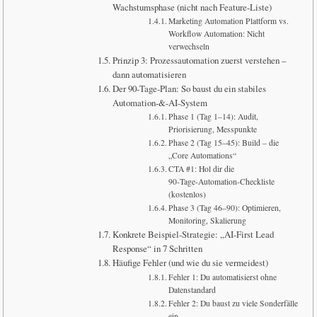
Wachstumsphase (nicht nach Feature-Liste)
Marketing Automation Plattform vs.
Workflow Automation: Nicht
verwechseln
Prinzip 3: Prozessautomation zuerst verstehen –
dann automatisieren
Der 90‑Tage‑Plan: So baust du ein stabiles
Automation-&-AI-System
Phase 1 (Tag 1–14): Audit,
Priorisierung, Messpunkte
Phase 2 (Tag 15–45): Build – die
„Core Automations“
CTA #1: Hol dir die
90‑Tage‑Automation‑Checkliste
(kostenlos)
Phase 3 (Tag 46–90): Optimieren,
Monitoring, Skalierung
Konkrete Beispiel-Strategie: „AI-First Lead
Response“ in 7 Schritten
Häufige Fehler (und wie du sie vermeidest)
Fehler 1: Du automatisierst ohne
Datenstandard
Fehler 2: Du baust zu viele Sonderfälle
ein