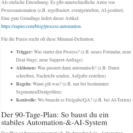
Als einfache Einordnung: Es gibt unterschiedliche Arten von
Prozessautomation (z.B. regelbasiert, eventgetrieben, AI-gestützt).
Eine gute Grundlage liefert dieser Artikel:
https://zapier.com/blog/process-automation
.
Für die Praxis reicht oft diese Minimal-Definition:
Trigger:
Was startet den Prozess? (z.B. neues Formular, neue
Deal-Stage, neue Support-Anfrage)
Aktionen:
Was passiert dann automatisch? (z.B. Daten
schreiben, Nachricht senden, Aufgabe erstellen)
Regeln:
Wann gilt was? (z.B. nur bei bestimmten
Segmenten/Dealgrößen)
Kontrolle:
Wo braucht es Freigabe/QA? (z.B. bei AI-Texten)
Der 90‑Tage‑Plan: So baust du ein
stabiles Automation-&-AI-System
Der Plan ist bewusst pragmatisch. Du brauchst kein „Automation