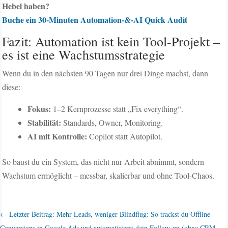
Hebel haben?
Buche ein 30‑Minuten Automation-&-AI Quick Audit
Fazit: Automation ist kein Tool-Projekt –
es ist eine Wachstumsstrategie
Wenn du in den nächsten 90 Tagen nur drei Dinge machst, dann
diese:
Fokus:
1–2 Kernprozesse statt „Fix everything“.
Stabilität:
Standards, Owner, Monitoring.
AI mit Kontrolle:
Copilot statt Autopilot.
So baust du ein System, das nicht nur Arbeit abnimmt, sondern
Wachstum ermöglicht – messbar, skalierbar und ohne Tool-Chaos.
←
Letzter Beitrag: Mehr Leads, weniger Blindflug: So trackst du Offline-
Conversions in Google Ads und automatisierst dein Follow-up (ohne CRM-