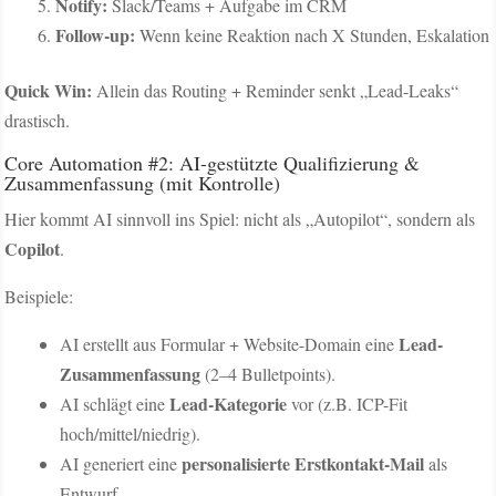
Notify:
Slack/Teams + Aufgabe im CRM
Follow-up:
Wenn keine Reaktion nach X Stunden, Eskalation
Quick Win:
Allein das Routing + Reminder senkt „Lead-Leaks“
drastisch.
Core Automation #2: AI-gestützte Qualifizierung &
Zusammenfassung (mit Kontrolle)
Hier kommt AI sinnvoll ins Spiel: nicht als „Autopilot“, sondern als
Copilot
.
Beispiele:
Lead-
AI erstellt aus Formular + Website-Domain eine
Zusammenfassung
(2–4 Bulletpoints).
Lead-Kategorie
AI schlägt eine
vor (z.B. ICP-Fit
hoch/mittel/niedrig).
personalisierte Erstkontakt-Mail
AI generiert eine
als
Entwurf.