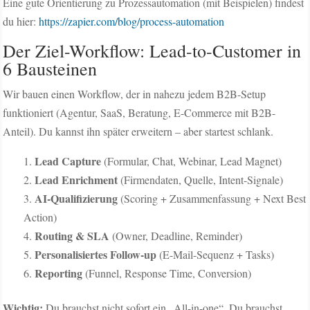
Eine gute Orientierung zu Prozessautomation (mit Beispielen) findest
du hier:
https://zapier.com/blog/process-automation
Der Ziel-Workflow: Lead-to-Customer in
6 Bausteinen
Wir bauen einen Workflow, der in nahezu jedem B2B-Setup
funktioniert (Agentur, SaaS, Beratung, E-Commerce mit B2B-
Anteil). Du kannst ihn später erweitern – aber startest schlank.
Lead Capture
(Formular, Chat, Webinar, Lead Magnet)
Lead Enrichment
(Firmendaten, Quelle, Intent-Signale)
AI-Qualifizierung
(Scoring + Zusammenfassung + Next Best
Action)
Routing & SLA
(Owner, Deadline, Reminder)
Personalisiertes Follow-up
(E-Mail-Sequenz + Tasks)
Reporting
(Funnel, Response Time, Conversion)
Wichtig:
Du brauchst nicht sofort ein „All-in-one“. Du brauchst