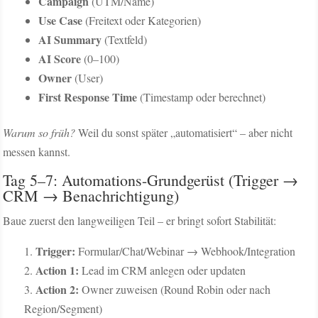
Campaign
(UTM/Name)
Use Case
(Freitext oder Kategorien)
AI Summary
(Textfeld)
AI Score
(0–100)
Owner
(User)
First Response Time
(Timestamp oder berechnet)
Warum so früh?
Weil du sonst später „automatisiert“ – aber nicht
messen kannst.
Tag 5–7: Automations-Grundgerüst (Trigger →
CRM → Benachrichtigung)
Baue zuerst den langweiligen Teil – er bringt sofort Stabilität:
Trigger:
Formular/Chat/Webinar → Webhook/Integration
Action 1:
Lead im CRM anlegen oder updaten
Action 2:
Owner zuweisen (Round Robin oder nach
Region/Segment)