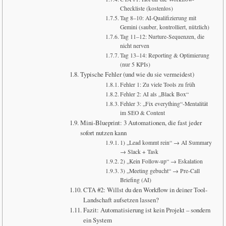
Checkliste (kostenlos)
Tag 8–10: AI-Qualifizierung mit
Gemini (sauber, kontrolliert, nützlich)
Tag 11–12: Nurture-Sequenzen, die
nicht nerven
Tag 13–14: Reporting & Optimierung
(nur 5 KPIs)
Typische Fehler (und wie du sie vermeidest)
Fehler 1: Zu viele Tools zu früh
Fehler 2: AI als „Black Box“
Fehler 3: „Fix everything“-Mentalität
im SEO & Content
Mini-Blueprint: 3 Automationen, die fast jeder
sofort nutzen kann
1) „Lead kommt rein“ → AI Summary
→ Slack + Task
2) „Kein Follow-up“ → Eskalation
3) „Meeting gebucht“ → Pre-Call
Briefing (AI)
CTA #2: Willst du den Workflow in deiner Tool-
Landschaft aufsetzen lassen?
Fazit: Automatisierung ist kein Projekt – sondern
ein System