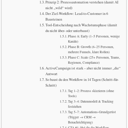
Prinzip 2: Prozessautomation verstehen (damit AI
nicht „wild“ wird)
Der Ziel-Workflow: Lead-to-Customer in 6
Bausteinen
Tool-Entscheidung nach Wachstumsphase (damit
du nicht über- oder unterbaust)
Phase A: Early (1–5 Personen, wenige
Kanäle)
Phase B: Growth (6–25 Personen,
mehrere Funnels, klare Rollen)
Phase C: Scale (25+ Personen, Teams,
Regionen, Compliance)
ActiveCampaign ist stark – aber nicht immer „die“
Antwort
So baust du den Workflow in 14 Tagen (Schritt-für-
Schritt)
Tag 1–2: Prozess skizzieren (ohne
Tools)
Tag 3–4: Datenmodell & Tracking
festziehen
Tag 5–7: Automations-Grundgerüst
(Trigger → CRM →
Benachrichtigung)
CTA #1: Hol dir die Workflow-