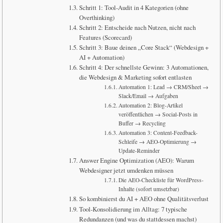
Schritt 1: Tool-Audit in 4 Kategorien (ohne
Overthinking)
Schritt 2: Entscheide nach Nutzen, nicht nach
Features (Scorecard)
Schritt 3: Baue deinen „Core Stack“ (Webdesign +
AI + Automation)
Schritt 4: Der schnellste Gewinn: 3 Automationen,
die Webdesign & Marketing sofort entlasten
Automation 1: Lead → CRM/Sheet →
Slack/Email → Aufgaben
Automation 2: Blog-Artikel
veröffentlichen → Social-Posts in
Buffer → Recycling
Automation 3: Content-Feedback-
Schleife → AEO-Optimierung →
Update-Reminder
Answer Engine Optimization (AEO): Warum
Webdesigner jetzt umdenken müssen
Die AEO-Checkliste für WordPress-
Inhalte (sofort umsetzbar)
So kombinierst du AI + AEO ohne Qualitätsverlust
Tool-Konsolidierung im Alltag: 7 typische
Redundanzen (und was du stattdessen machst)