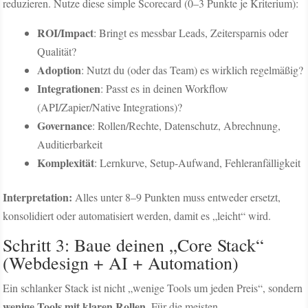
reduzieren. Nutze diese simple Scorecard (0–3 Punkte je Kriterium):
ROI/Impact
: Bringt es messbar Leads, Zeitersparnis oder
Qualität?
Adoption
: Nutzt du (oder das Team) es wirklich regelmäßig?
Integrationen
: Passt es in deinen Workflow
(API/Zapier/Native Integrations)?
Governance
: Rollen/Rechte, Datenschutz, Abrechnung,
Auditierbarkeit
Komplexität
: Lernkurve, Setup-Aufwand, Fehleranfälligkeit
Interpretation:
Alles unter 8–9 Punkten muss entweder ersetzt,
konsolidiert oder automatisiert werden, damit es „leicht“ wird.
Schritt 3: Baue deinen „Core Stack“
(Webdesign + AI + Automation)
Ein schlanker Stack ist nicht „wenige Tools um jeden Preis“, sondern
wenige Tools mit klaren Rollen
. Für die meisten