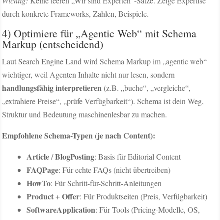
Wichtig:
Keine leeren „Wir sind Experten“-Sätze. Zeige Expertise
durch konkrete Frameworks, Zahlen, Beispiele.
4) Optimiere für „Agentic Web“ mit Schema
Markup (entscheidend)
Laut Search Engine Land wird Schema Markup im „agentic web“
wichtiger, weil Agenten Inhalte nicht nur lesen, sondern
handlungsfähig interpretieren
(z.B. „buche“, „vergleiche“,
„extrahiere Preise“, „prüfe Verfügbarkeit“). Schema ist dein Weg,
Struktur und Bedeutung maschinenlesbar zu machen.
Empfohlene Schema-Typen (je nach Content):
Article
BlogPosting
/
: Basis für Editorial Content
FAQPage
: Für echte FAQs (nicht übertreiben)
HowTo
: Für Schritt-für-Schritt-Anleitungen
Product
Offer
+
: Für Produktseiten (Preis, Verfügbarkeit)
SoftwareApplication
: Für Tools (Pricing-Modelle, OS,