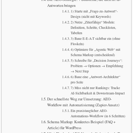
Antworten bringen
1) Starte mit „Frage-zu-Antwort“-
Design (nicht mit Keywords)
2) Nutze „Zitierfähige“ Module:
Definition, Schritte, Checklisten,
Tabellen
3) Baue E-E-A-T sichtbar ein (ohne
Floskeln)
4) Optimiere für „Agentic Web“ mit
Schema Markup (entscheidend)
5) Schreibe für „Decision Journeys“:
Problem → Optionen → Empfehlung
→ Next Step
6) Baue eine „Antwort-Architektur“
pro Seite
7) Miss nicht nur Rankings: Tracke
AI-Sichtbarkeit & Downstream-Impact
Der schnellste Weg zur Umsetzung: AEO-
Workflow mit Automatisierung (Zapier-Ansatz)
Ein praxistauglicher AEO-
Automations-Workflow (in 6 Schritten)
Schema Markup: Konkretes Beispiel (FAQ +
Article) für WordPress