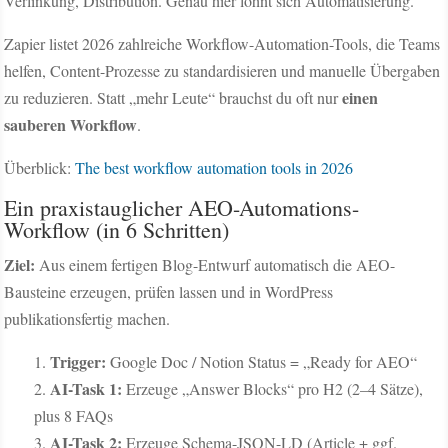
Verlinkung, Distribution. Genau hier lohnt sich Automatisierung.
Zapier listet 2026 zahlreiche Workflow-Automation-Tools, die Teams
helfen, Content-Prozesse zu standardisieren und manuelle Übergaben
einen
zu reduzieren. Statt „mehr Leute“ brauchst du oft nur
sauberen Workflow
.
Überblick:
The best workflow automation tools in 2026
Ein praxistauglicher AEO-Automations-
Workflow (in 6 Schritten)
Ziel:
Aus einem fertigen Blog-Entwurf automatisch die AEO-
Bausteine erzeugen, prüfen lassen und in WordPress
publikationsfertig machen.
Trigger:
Google Doc / Notion Status = „Ready for AEO“
AI-Task 1:
Erzeuge „Answer Blocks“ pro H2 (2–4 Sätze),
plus 8 FAQs
AI-Task 2:
Erzeuge Schema-JSON-LD (Article + ggf.