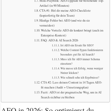
Mini-Playbook: AEO-Upgrade für bestehende Top-
Artikel (in 90 Minuten)
CTA #1: Hol dir meine AEO-Checkliste
(kopierfertig für dein Team)
Häufige Fehler bei AEO (und wie du sie
vermeidest)
Welche Vorteile AEO dir konkret bringt (auch im
Enterprise-Kontext)
FAQ: AEO & AI Search 2026
Ist AEO ein Ersatz für SEO?
Welche Content-Typen funktionieren
besonders gut für AI Search?
Muss ich für AEO immer Schema
einsetzen?
Wie messe ich Erfolg, wenn weniger
Nutzer klicken?
Wie schnell sehe ich Ergebnisse?
CTA #2: Lass deinen Content in 14 Tagen AEO-
fit machen (Audit + Umsetzungsplan)
Fazit: AEO ist der pragmatische Weg, um in AI
Search sichtbar zu bleiben
AEO in 2026: So optimierst du