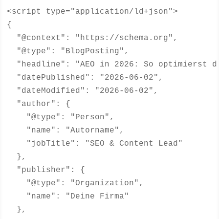
<script type="application/ld+json">

{

  "@context": "https://schema.org",

  "@type": "BlogPosting",

  "headline": "AEO in 2026: So optimierst d
  "datePublished": "2026-06-02",

  "dateModified": "2026-06-02",

  "author": {

    "@type": "Person",

    "name": "Autorname",

    "jobTitle": "SEO & Content Lead"

  },

  "publisher": {

    "@type": "Organization",

    "name": "Deine Firma"

  },
