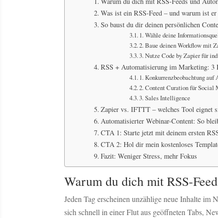
Warum du dich mit RSS-Feeds und Automat
Was ist ein RSS-Feed – und warum ist er h
So baust du dir deinen persönlichen Cont
1. Wähle deine Informationsque
2. Baue deinen Workflow mit Z
3. Nutze Code by Zapier für in
RSS + Automatisierung im Marketing: 3 P
1. Konkurrenzbeobachtung auf 
2. Content Curation für Social
3. Sales Intelligence
Zapier vs. IFTTT – welches Tool eignet 
Automatisierter Webinar-Content: So bleib
CTA 1: Starte jetzt mit deinem ersten RS
CTA 2: Hol dir mein kostenloses Templat
Fazit: Weniger Stress, mehr Fokus
Warum du dich mit RSS-Feeds 
Jeden Tag erscheinen unzählige neue Inhalte im N
sich schnell in einer Flut aus geöffneten Tabs, 