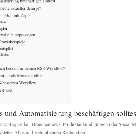
isierung beschäftigen solltest
eute aktueller denn je?
ent-Hub mit Zapier
llen
apier
dividuelle Anpassungen
raxisbeispiele
Autopilot
 Media
sich besser für deinen RSS-Workflow?
st du als Marketer effizient
S-basierten Workflow
e-Paket
und Automatisierung beschäftigen solltes
etz: Blogartikel, Branchennews, Produktankündigungen oder Social Medi
Newsletter-Abos und zeitraubenden Recherchen.