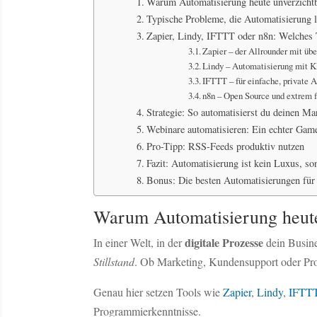
Warum Automatisierung heute unverzichtb
Typische Probleme, die Automatisierung l
Zapier, Lindy, IFTTT oder n8n: Welches T
Zapier – der Allrounder mit übe
Lindy – Automatisierung mit 
IFTTT – für einfache, private 
n8n – Open Source und extrem f
Strategie: So automatisierst du deinen Ma
Webinare automatisieren: Ein echter Gam
Pro-Tipp: RSS-Feeds produktiv nutzen
Fazit: Automatisierung ist kein Luxus, son
Bonus: Die besten Automatisierungen für 
Warum Automatisierung heute 
digitale Prozesse
In einer Welt, in der
dein Busine
Stillstand
. Ob Marketing, Kundensupport oder Proj
Genau hier setzen Tools wie
Zapier
,
Lindy
,
IFTT
Programmierkenntnisse.