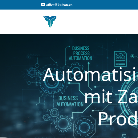
office@kairon.co
Automatisi
mit Za
Prod