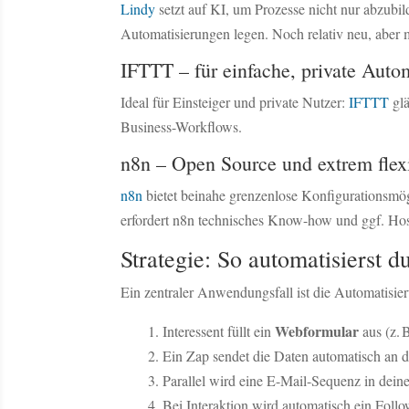
Lindy
setzt auf KI, um Prozesse nicht nur abzubi
Automatisierungen legen. Noch relativ neu, aber mi
IFTTT – für einfache, private Auto
Ideal für Einsteiger und private Nutzer:
IFTTT
glä
Business-Workflows.
n8n – Open Source und extrem flex
n8n
bietet beinahe grenzenlose Konfigurationsmög
erfordert n8n technisches Know-how und ggf. Hos
Strategie: So automatisierst 
Ein zentraler Anwendungsfall ist die Automatisie
Webformular
Interessent füllt ein
aus (z. 
Ein Zap sendet die Daten automatisch an 
Parallel wird eine E-Mail-Sequenz in dein
Bei Interaktion wird automatisch ein Fol