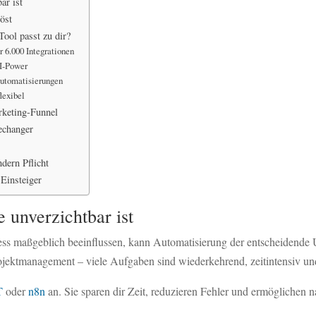
ar ist
öst
ool passt zu dir?
r 6.000 Integrationen
KI-Power
Automatisierungen
lexibel
rketing-Funnel
echanger
dern Pflicht
Einsteiger
unverzichtbar ist
ss maßgeblich beeinflussen, kann Automatisierung der entscheidende 
ektmanagement – viele Aufgaben sind wiederkehrend, zeitintensiv und 
T
oder
n8n
an. Sie sparen dir Zeit, reduzieren Fehler und ermöglichen