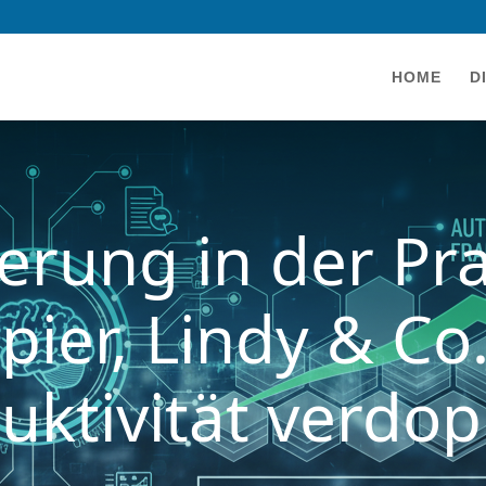
HOME
D
erung in der Pra
pier, Lindy & Co
uktivität verdop