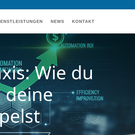
IENSTLEISTUNGEN
NEWS
KONTAKT
xis: Wie du
. deine
pelst