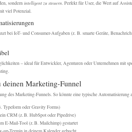
lden, sondern
intelligent zu steuern
. Perfekt für User, die Wert auf Assi
t viel Potenzial.
matisierungen
nzt bei IoT- und Consumer-Aufgaben (z. B. smarte Geräte, Benachrich
ibel
lichkeiten – ideal für Entwickler, Agenturen oder Unternehmen mit s
ting.
du deinen Marketing-Funnel
rung des Marketing-Funnels. So könnte eine typische Automatisierung 
B. Typeform oder Gravity Forms)
dein CRM (z. B. HubSpot oder Pipedrive)
em E-Mail-Tool (z. B. Mailchimp) gestartet
low-up-Termin in deinem Kalender gebucht