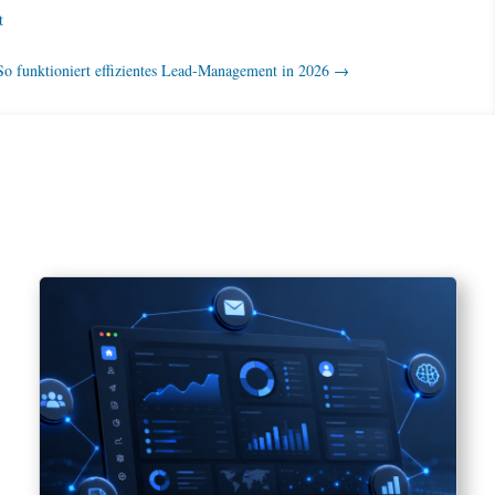
t
o funktioniert effizientes Lead-Management in 2026
→