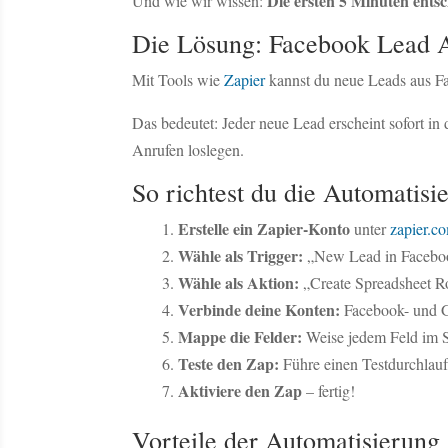
Die ersten 5 Minuten entsc
Und wie wir wissen:
Die Lösung: Facebook Lead Ad
Mit Tools wie
Zapier
kannst du neue Leads aus Fa
Das bedeutet: Jeder neue Lead erscheint sofort i
Anrufen loslegen.
So richtest du die Automatisie
Erstelle ein Zapier-Konto
unter
zapier.c
Wähle als Trigger:
„New Lead in Facebo
Wähle als Aktion:
„Create Spreadsheet R
Verbinde deine Konten:
Facebook- und G
Mappe die Felder:
Weise jedem Feld im S
Teste den Zap:
Führe einen Testdurchlauf 
Aktiviere den Zap
– fertig!
Vorteile der Automatisierung