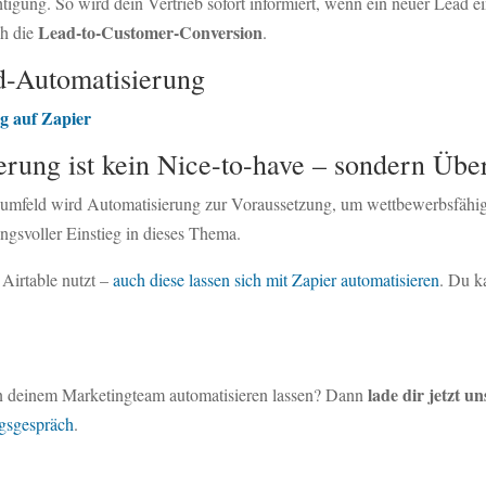
ung. So wird dein Vertrieb sofort informiert, wenn ein neuer Lead eing
Lead-to-Customer-Conversion
ch die
.
ad-Automatisierung
ng auf Zapier
rung ist kein Nice-to-have – sondern Über
mfeld wird Automatisierung zur Voraussetzung, um wettbewerbsfähig 
ungsvoller Einstieg in dieses Thema.
 Airtable nutzt –
auch diese lassen sich mit Zapier automatisieren
. Du k
lade dir jetzt 
 in deinem Marketingteam automatisieren lassen? Dann
ngsgespräch
.