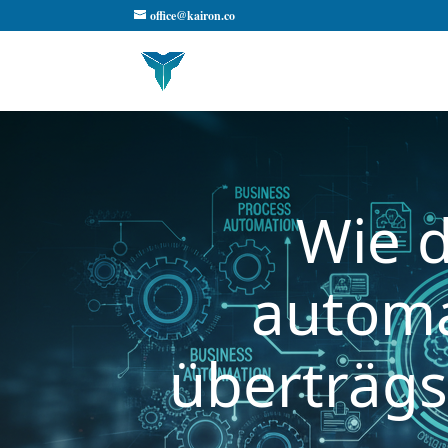
office@kairon.co
Wie 
automa
überträgs