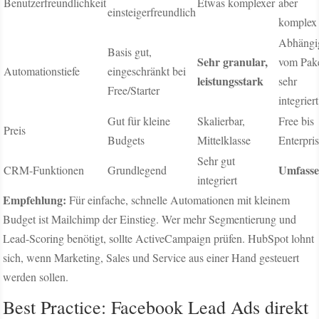
Benutzerfreundlichkeit
Etwas komplexer
aber
einsteigerfreundlich
komplex
Abhängi
Basis gut,
Sehr granular,
vom Pake
Automationstiefe
eingeschränkt bei
leistungsstark
sehr
Free/Starter
integriert
Gut für kleine
Skalierbar,
Free bis
Preis
Budgets
Mittelklasse
Enterpri
Sehr gut
Umfass
CRM-Funktionen
Grundlegend
integriert
Empfehlung:
Für einfache, schnelle Automationen mit kleinem
Budget ist Mailchimp der Einstieg. Wer mehr Segmentierung und
Lead-Scoring benötigt, sollte ActiveCampaign prüfen. HubSpot lohnt
sich, wenn Marketing, Sales und Service aus einer Hand gesteuert
werden sollen.
Best Practice: Facebook Lead Ads direkt