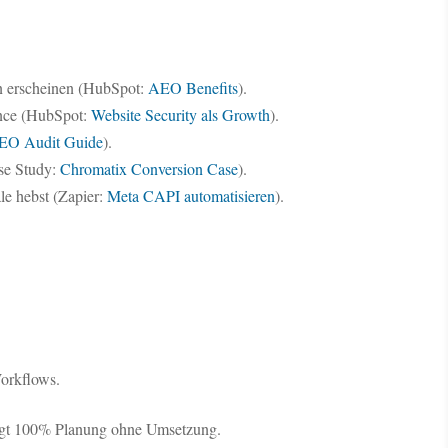
en erscheinen (HubSpot:
AEO Benefits
).
mance (HubSpot:
Website Security als Growth
).
EO Audit Guide
).
se Study:
Chromatix Conversion Case
).
le hebst (Zapier:
Meta CAPI automatisieren
).
orkflows.
hlägt 100% Planung ohne Umsetzung.