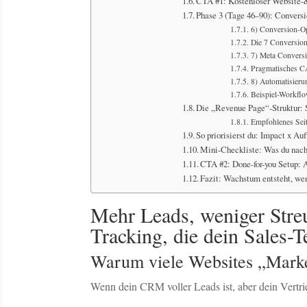
CTA #1: Kostenloser Website-
Phase 3 (Tage 46–90): Conver
6) Conversion-Op
Die 7 Conversion
7) Meta Conversi
Pragmatisches C
8) Automatisierun
Beispiel-Workflo
Die „Revenue Page“-Struktur:
Empfohlenes Seit
So priorisierst du: Impact x Au
Mini-Checkliste: Was du nach
CTA #2: Done-for-you Setup
Fazit: Wachstum entsteht, we
Mehr Leads, weniger Streu
Tracking, die dein Sales-
Warum viele Websites „Marke
Wenn dein CRM voller Leads ist, aber dein Vertrie