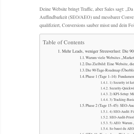
Deine Website bringt Traffic, aber Sales sagt: „D
Auffindbarkeit (SEO/AEO) und messbarer Conver
qualifiziert, Conversions sauber misst und dein Fo
Table of Contents
Mehr Leads, weniger Streuverlust: Die 90-
Warum viele Websites „Market
Das Zielbild: Eine Website, die
Die 90-Tage-Roadmap (Überbli
Phase 1 (Tage 1–14): Fundament
1) Security ist k
Security-Quickwi
2) KPI-Setup: Mi
3) Tracking-Basi
Phase 2 (Tage 15–45): SEO-Audi
4) SEO-Audit: Fin
SEO-Audit-Priorit
5) AEO: Warum „
So baust du AEO-