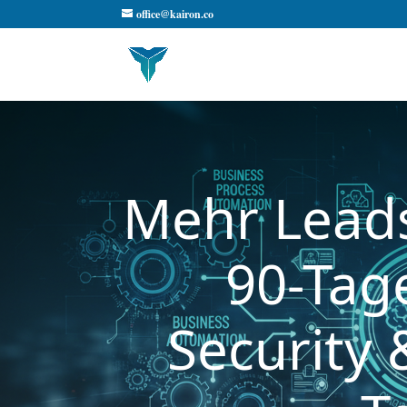
office@kairon.co
Mehr Leads
90-Tage
Security 