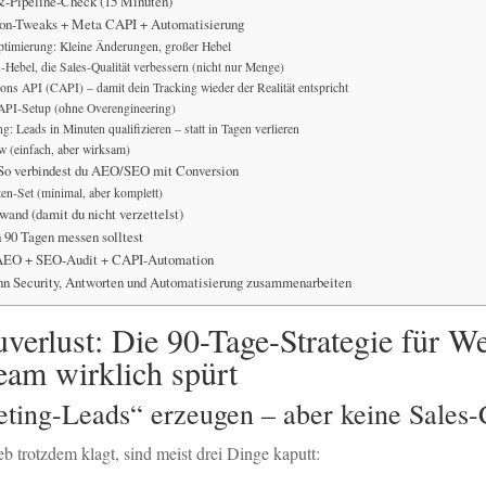
&-Pipeline-Check (15 Minuten)
sion-Tweaks + Meta CAPI + Automatisierung
timierung: Kleine Änderungen, großer Hebel
-Hebel, die Sales-Qualität verbessern (nicht nur Menge)
ons API (CAPI) – damit dein Tracking wieder der Realität entspricht
API-Setup (ohne Overengineering)
g: Leads in Minuten qualifizieren – statt in Tagen verlieren
w (einfach, aber wirksam)
 So verbindest du AEO/SEO mit Conversion
en-Set (minimal, aber komplett)
fwand (damit du nicht verzettelst)
 90 Tagen messen solltest
: AEO + SEO-Audit + CAPI-Automation
nn Security, Antworten und Automatisierung zusammenarbeiten
verlust: Die 90-Tage-Strategie für We
Team wirklich spürt
ting-Leads“ erzeugen – aber keine Sales
b trotzdem klagt, sind meist drei Dinge kaputt: