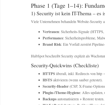
Phase 1 (Tage 1–14): Fundame
1) Security ist kein IT-Thema – es 
Viele Unternehmen behandeln Website-Security als 
Vertrauen
: Sicherheits-Signale (HTTPS,
Performance
: Sicherheitsprobleme, Malw
Brand Risk
: Ein Vorfall zerstört Pipeli
HubSpot beschreibt Security explizit als Wachstum
Security-Quickwins (Checkliste)
HTTPS
überall, inkl. Redirects von http 
HSTS
aktivieren (wenn sauber getestet).
Security-Header
(CSP, X-Frame-Options e
Plugin-/Theme-Hygiene
: Alles updaten,
Backups
automatisieren + Restore testen.