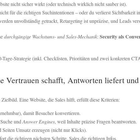
site nicht sicher wirkt (oder technisch wirklich nicht sauber ist).
icht für die richtigen Suchintentionen – oder du verlierst Sichtbarkeit
werden unvollständig getrackt, Retargeting ist unpräzise, und Leads ve
Security als Conve
ne
durchgängige Wachstums- und Sales-Mechanik
:
Tage-Strategie (inkl. Checklisten, Prioritäten und zwei konkreten CTAs
ie Vertrauen schafft, Antworten liefert un
Zielbild. Eine Website, die Sales hilft, erfüllt diese Kriterien:
rnehmbar), damit Besucher konvertieren.
e Suche und
Answer Engines
, weil Inhalte präzise Fragen beantworten.
Seiten Umsatz erzeugen (nicht nur Klicks).
t die richtigen nächsten Schritte, Sales die richtigen Infos.