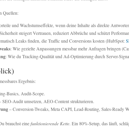
n Quellen:
orteile und Wachstumseffekte, wenn deine Inhalte als direkte Antwort
 Sicherheit steigert Vertrauen, reduziert Abbrüche und schützt Perfor
ematisch Leaks finden, die Traffic und Conversions kosten (HubSpot:
S
weaks
: Wie gezielte Anpassungen messbar mehr Anfragen bringen (Ca
ung
: Wie du Tracking-Qualität und Ad-Optimierung durch Server-Signa
lick)
n messbares Ergebnis:
ing-Basics, Audit-Scope.
 SEO-Audit umsetzen, AEO-Content strukturieren.
rung
– Conversion-Tweaks, Meta CAPI, Lead-Routing, Sales-Ready W
 Du brauchst eine
funktionierende Kette
. Ein 80%-Setup, das läuft, sc