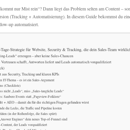
a kommt nur Mist rein“? Dann liegt das Problem selten am Content – son
sion (Tracking + Automatisierung). In diesem Guide bekommst du ein
llow-up automatisiert.
Tage-Strategie für Website, Security & Tracking, die dein Sales-Team wirklic
ing-Leads“ erzeugen – aber keine Sales-Chancen
 Vertrauen schafft, Antworten liefert und Leads automatisch vorqualifiziert
ck)
 aus Security, Tracking und klaren KPIs
ein IT-Thema – es ist ein Sales-Argument
ns (Checkliste)
ss nicht „Leads“, miss „Sales-taugliche Leads“
cs: Saubere Events statt „Pageview-Folklore“
t + AEO – damit du für die richtigen Fragen gefunden wirst
de die Lecks, die Traffic und Pipeline kosten
äten (in der Reihenfolge, die Sales spürt)
Answer Engines“ dein neues Top-of-Funnel sind
Content, der Leads vorqualifiziert