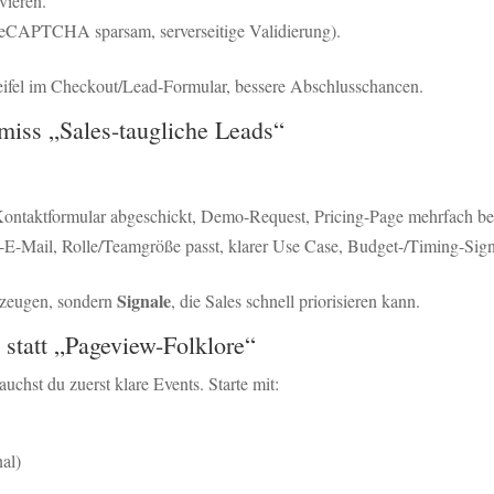
vieren.
reCAPTCHA sparsam, serverseitige Validierung).
fel im Checkout/Lead-Formular, bessere Abschlusschancen.
miss „Sales-taugliche Leads“
Kontaktformular abgeschickt, Demo-Request, Pricing-Page mehrfach be
n-E-Mail, Rolle/Teamgröße passt, klarer Use Case, Budget-/Timing-Sign
Signale
rzeugen, sondern
, die Sales schnell priorisieren kann.
 statt „Pageview-Folklore“
uchst du zuerst klare Events. Starte mit:
nal)