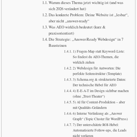
Warum dieses Thema jetzt wichtig ist (und was
sich 2026 verändert hat)
Das konkrete Problem: Deine Website ist „lesbar“,
aber nicht „answer-ready“
Was AEO wirklich bedeutet (kurz &
praxisorientiert)
Die Strategie: „Answer-Ready Webdesign“ in 7
Bausteinen
1) Fragen-Map statt Keyword-Liste:
So findest du AEO-Themen, die
wirklich ziehen
2) Webdesign für Antworten: Die
perfekte Seitenstruktur (Template)
3) Schema.org & strukturierte Daten:
Der technische Hebel für AEO
4) E-E-A-T im Design sichtbar machen
(ohne „Trust-Theater“)
5) AI für Content-Produktion – aber
mit Qualitäts-Geländern
6) Interne Verlinkung als „Answer
Graph“ (Topic Cluster für WordPress)
7) Der unterschätzte ROI-Hebel:
Automatisierte Follow-ups, die Leads
nicht verlieren