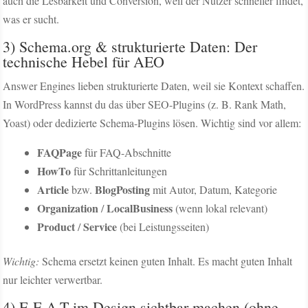
auch die Lesbarkeit und Conversion, weil der Nutzer schneller findet,
was er sucht.
3) Schema.org & strukturierte Daten: Der
technische Hebel für AEO
Answer Engines lieben strukturierte Daten, weil sie Kontext schaffen.
In WordPress kannst du das über SEO-Plugins (z. B. Rank Math,
Yoast) oder dedizierte Schema-Plugins lösen. Wichtig sind vor allem:
FAQPage
für FAQ-Abschnitte
HowTo
für Schrittanleitungen
Article
BlogPosting
bzw.
mit Autor, Datum, Kategorie
Organization
LocalBusiness
/
(wenn lokal relevant)
Product
Service
/
(bei Leistungsseiten)
Wichtig:
Schema ersetzt keinen guten Inhalt. Es macht guten Inhalt
nur leichter verwertbar.
4) E-E-A-T im Design sichtbar machen (ohne