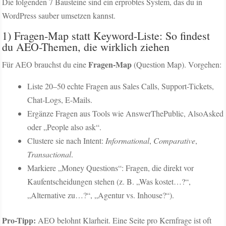
Die folgenden 7 Bausteine sind ein erprobtes System, das du in
WordPress sauber umsetzen kannst.
1) Fragen-Map statt Keyword-Liste: So findest
du AEO-Themen, die wirklich ziehen
Fragen-Map
Für AEO brauchst du eine
(Question Map). Vorgehen:
Liste 20–50 echte Fragen aus Sales Calls, Support-Tickets,
Chat-Logs, E-Mails.
Ergänze Fragen aus Tools wie AnswerThePublic, AlsoAsked
oder „People also ask“.
Clustere sie nach Intent:
Informational
,
Comparative
,
Transactional
.
Markiere „Money Questions“: Fragen, die direkt vor
Kaufentscheidungen stehen (z. B. „Was kostet…?“,
„Alternative zu…?“, „Agentur vs. Inhouse?“).
Pro-Tipp:
AEO belohnt Klarheit. Eine Seite pro Kernfrage ist oft