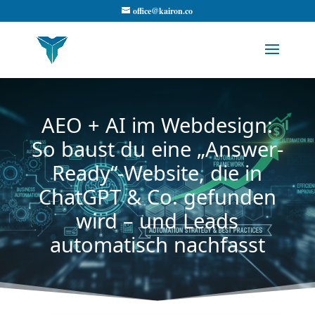
office@kairon.co
AEO + AI im Webdesign:
So baust du eine „Answer-
Ready“-Website, die in
ChatGPT & Co. gefunden
wird – und Leads
automatisch nachfasst