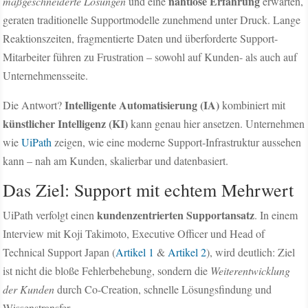
nahtlose Erfahrung
maßgeschneiderte Lösungen
und eine
erwarten,
geraten traditionelle Supportmodelle zunehmend unter Druck. Lange
Reaktionszeiten, fragmentierte Daten und überforderte Support-
Mitarbeiter führen zu Frustration – sowohl auf Kunden- als auch auf
Unternehmensseite.
Intelligente Automatisierung (IA)
Die Antwort?
kombiniert mit
künstlicher Intelligenz (KI)
kann genau hier ansetzen. Unternehmen
wie
UiPath
zeigen, wie eine moderne Support-Infrastruktur aussehen
kann – nah am Kunden, skalierbar und datenbasiert.
Das Ziel: Support mit echtem Mehrwert
kundenzentrierten Supportansatz
UiPath verfolgt einen
. In einem
Interview mit Koji Takimoto, Executive Officer und Head of
Technical Support Japan (
Artikel 1
&
Artikel 2
), wird deutlich: Ziel
ist nicht die bloße Fehlerbehebung, sondern die
Weiterentwicklung
der Kunden
durch Co-Creation, schnelle Lösungsfindung und
Wissenstransfer.