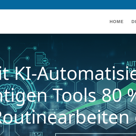
HOME
D
t KI-Automatis
htigen Tools 80 
Routinearbeiten 