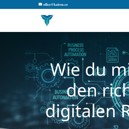
office@kairon.co
Wie du mi
den ric
digitalen 