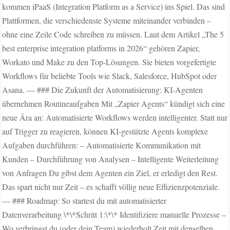
kommen iPaaS (Integration Platform as a Service) ins Spiel. Das sind
Plattformen, die verschiedenste Systeme miteinander verbinden –
ohne eine Zeile Code schreiben zu müssen. Laut dem Artikel „The 5
best enterprise integration platforms in 2026“ gehören Zapier,
Workato und Make zu den Top-Lösungen. Sie bieten vorgefertigte
Workflows für beliebte Tools wie Slack, Salesforce, HubSpot oder
Asana. — ### Die Zukunft der Automatisierung: KI-Agenten
übernehmen Routineaufgaben Mit „Zapier Agents“ kündigt sich eine
neue Ära an: Automatisierte Workflows werden intelligenter. Statt nur
auf Trigger zu reagieren, können KI-gestützte Agents komplexe
Aufgaben durchführen: – Automatisierte Kommunikation mit
Kunden – Durchführung von Analysen – Intelligente Weiterleitung
von Anfragen Du gibst dem Agenten ein Ziel, er erledigt den Rest.
Das spart nicht nur Zeit – es schafft völlig neue Effizienzpotenziale.
— ### Roadmap: So startest du mit automatisierter
Datenverarbeitung \*\*Schritt 1:\*\* Identifiziere manuelle Prozesse –
Wo verbringst du (oder dein Team) wiederholt Zeit mit denselben