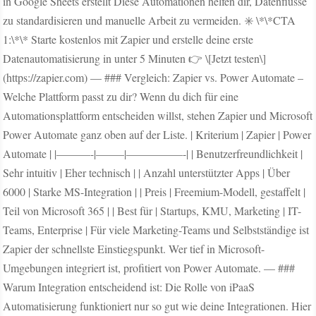
in Google Sheets erstellt Diese Automationen helfen dir, Datenflüsse
zu standardisieren und manuelle Arbeit zu vermeiden. ✳️ \*\*CTA
1:\*\* Starte kostenlos mit Zapier und erstelle deine erste
Datenautomatisierung in unter 5 Minuten 👉 \[Jetzt testen\]
(https://zapier.com) — ### Vergleich: Zapier vs. Power Automate –
Welche Plattform passt zu dir? Wenn du dich für eine
Automationsplattform entscheiden willst, stehen Zapier und Microsoft
Power Automate ganz oben auf der Liste. | Kriterium | Zapier | Power
Automate | |———-|——–|—————-| | Benutzerfreundlichkeit |
Sehr intuitiv | Eher technisch | | Anzahl unterstützter Apps | Über
6000 | Starke MS-Integration | | Preis | Freemium-Modell, gestaffelt |
Teil von Microsoft 365 | | Best für | Startups, KMU, Marketing | IT-
Teams, Enterprise | Für viele Marketing-Teams und Selbstständige ist
Zapier der schnellste Einstiegspunkt. Wer tief in Microsoft-
Umgebungen integriert ist, profitiert von Power Automate. — ###
Warum Integration entscheidend ist: Die Rolle von iPaaS
Automatisierung funktioniert nur so gut wie deine Integrationen. Hier