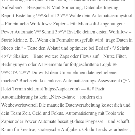
Aufgaben? – Beispiele: E-Mail-Sortierung, Datenübertragung,
Report-Erstellung \*\*Schritt 2:\*\* Wähle dein Automatisierungstool
– Für einfache Workflows: Zapier – Für Microsoft-Umgebungen:
Power Automate \*\*Schritt 3:\*\* Erstelle deinen ersten Workflow –
Starte klein: z. B. „Wenn ein Formular ausgefüllt wird, trage Daten in
Sheets ein“ – Teste den Ablauf und optimiere bei Bedarf \*\*Schritt
4:\*\* Skaliere – Baue weitere Zaps oder Flows auf – Nutze Filter,
Bedingungen oder AI-Elemente für fortgeschrittene Logik ✳️
\*\*CTA 2:\*\* Du willst dein Unternehmen datengetriebener
machen? Buche ein kostenloses Automatisierungs-Assessment 👉 \
[Jetzt Termin sichern\](https://zapier.com) — ### Fazit:
Automatisierung ist kein „Nice-to-have“, sondern ein
Wettbewerbsvorteil Die manuelle Datenverarbeitung kostet dich und
dein Team Zeit, Geld und Fokus. Automatisierung mit Tools wie
Zapier oder Power Automate beseitigt diese Engpässe – und schafft
Raum für kreative, strategische Aufgaben. Ob du Leads verarbeitest,