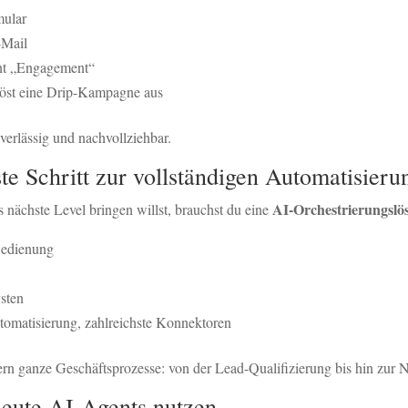
mular
-Mail
nnt „Engagement“
öst eine Drip-Kampagne aus
uverlässig und nachvollziehbar.
e Schritt zur vollständigen Automatisieru
AI-Orchestrierungslö
nächste Level bringen willst, brauchst du eine
 Bedienung
ysten
utomatisierung, zahlreichste Konnektoren
dern ganze Geschäftsprozesse: von der Lead-Qualifizierung bis hin zu
heute AI-Agents nutzen