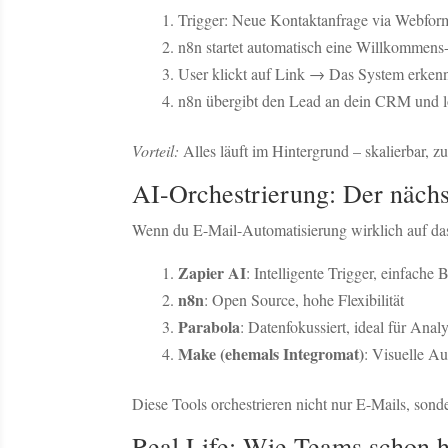
Trigger: Neue Kontaktanfrage via Webfor
n8n startet automatisch eine Willkommens
User klickt auf Link → Das System erke
n8n übergibt den Lead an dein CRM und l
Vorteil:
Alles läuft im Hintergrund – skalierbar, z
AI-Orchestrierung: Der nächst
Wenn du E-Mail-Automatisierung wirklich auf das 
Zapier AI
: Intelligente Trigger, einfache
n8n
: Open Source, hohe Flexibilität
Parabola
: Datenfokussiert, ideal für Anal
Make (ehemals Integromat)
: Visuelle A
Diese Tools orchestrieren nicht nur E-Mails, son
Real Life: Wie Teams schon 