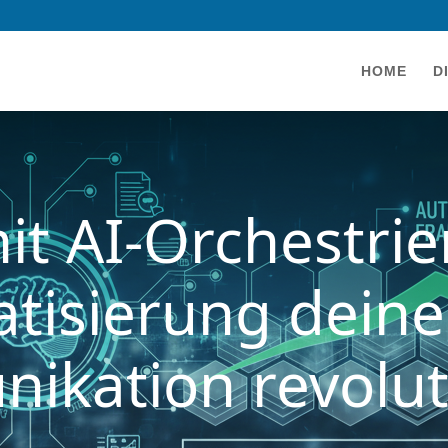
HOME
D
it AI-Orchestri
tisierung deine 
kation revolut