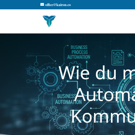
office@kairon.co
Wie du m
Automa
Kommuni