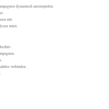
Kampagnen dynamisch auszuspielen.
nz.
sen mit.
ysen nutzt.
Beehiiv.
ampagnen.
n.
nahtlos verbinden.
.