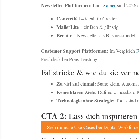
Newsletter-Plattformen:
Laut
Zapier
sind 2026 d
ConvertKit
– ideal für Creator
MailerLite
– einfach & günstig
Beehiiv
– Newsletter als Businessmodell
Customer Support Plattformen:
Im Vergleich
F
Freshdesk bei Preis-Leistung.
Fallstricke & wie du sie verm
Zu viel auf einmal:
Starte klein. Automatis
Keine klaren Ziele:
Definiere messbare K
Technologie ohne Strategie:
Tools sind n
CTA 2:
Lass dich inspirieren
Sieh dir reale Use-Cases bei Digital Workforce