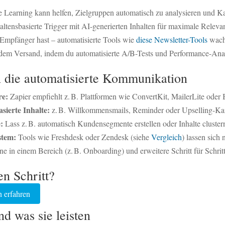
Learning kann helfen, Zielgruppen automatisch zu analysieren und 
ltensbasierte Trigger mit AI-generierten Inhalten für maximale Releva
mpfänger hast – automatisierte Tools wie
diese Newsletter-Tools
wach
dem Versand, indem du automatisierte A/B-Tests und Performance-Anal
 in die automatisierte Kommunikation
re:
Zapier empfiehlt z. B. Plattformen wie ConvertKit, MailerLite oder 
sierte Inhalte:
z. B. Willkommensmails, Reminder oder Upselling-K
:
Lass z. B. automatisch Kundensegmente erstellen oder Inhalte cluster
stem:
Tools wie Freshdesk oder Zendesk (siehe
Vergleich
) lassen sich 
e in einem Bereich (z. B. Onboarding) und erweitere Schritt für Schritt
en Schritt?
h erfahren
d was sie leisten