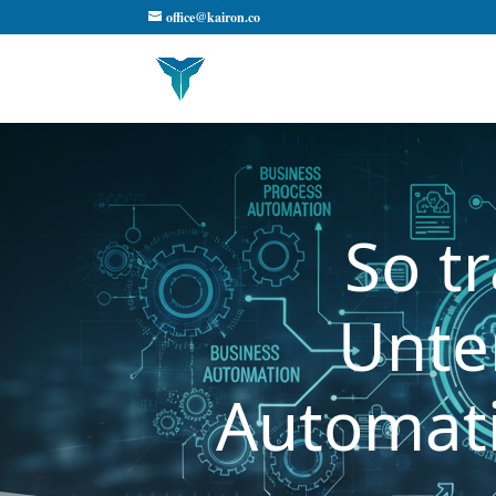
office@kairon.co
So t
Unte
Automati