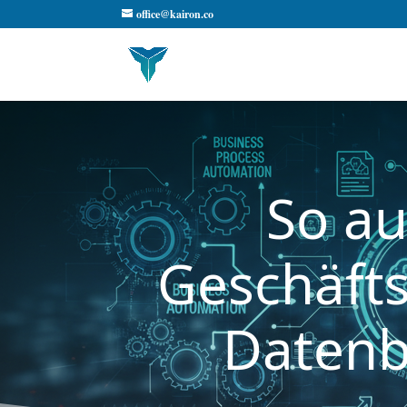
office@kairon.co
So au
Geschäfts
Datenb