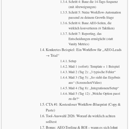
Schritt 4: Baue die 14-Tage-Sequenz
(mit Abzweigungen)
Schritt 5: Nutze Workflow-Automation
passend zu deinem Growth-Stage
Schritt 6: Baue AEO-Seiten, die
wirklich konvertieren (6 Taktiken)
Schritt 7: Reporting, das
Entscheidungen ermöglicht (statt
Vanity Metrics)
Konkretes Beispiel: Ein Workflow für „AEO-Leads
→ Trial“
Setup
Mail 1 (sofort): Template + 1 Beispiel
Mail 2 (Tag 2): „3 typische Fehler“
Mail 3 (Tag 5): „So sieht das Ergebnis
aus“ (Screenshot/Video)
Mail 4 (Tag 8): „Integrationen/Setup“
Mail 5 (Tag 12): „Welche Option passt
zu dir?“
CTA #1: Kostenloser Workflow-Blueprint (Copy &
Paste)
Tool-Auswahl 2026: Worauf du wirklich achten
solltest
Bonus: AEO-Tooling & ROI – wann es sich lohnt