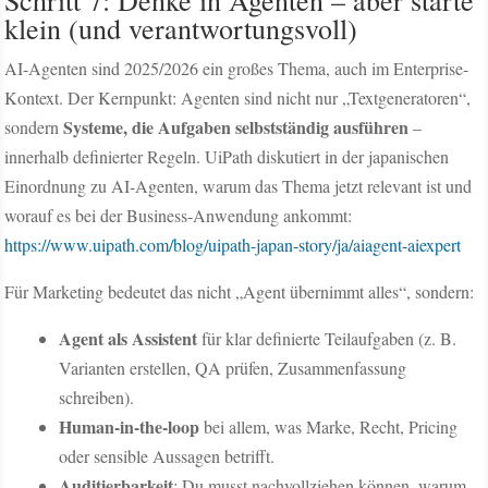
klein (und verantwortungsvoll)
AI-Agenten sind 2025/2026 ein großes Thema, auch im Enterprise-
Kontext. Der Kernpunkt: Agenten sind nicht nur „Textgeneratoren“,
Systeme, die Aufgaben selbstständig ausführen
sondern
–
innerhalb definierter Regeln. UiPath diskutiert in der japanischen
Einordnung zu AI-Agenten, warum das Thema jetzt relevant ist und
worauf es bei der Business-Anwendung ankommt:
https://www.uipath.com/blog/uipath-japan-story/ja/aiagent-aiexpert
Für Marketing bedeutet das nicht „Agent übernimmt alles“, sondern:
Agent als Assistent
für klar definierte Teilaufgaben (z. B.
Varianten erstellen, QA prüfen, Zusammenfassung
schreiben).
Human-in-the-loop
bei allem, was Marke, Recht, Pricing
oder sensible Aussagen betrifft.
Auditierbarkeit
: Du musst nachvollziehen können, warum