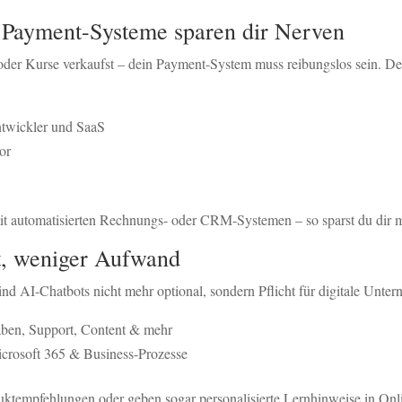
e Payment-Systeme sparen dir Nerven
 oder Kurse verkaufst – dein Payment-System muss reibungslos sein. D
Entwickler und SaaS
or
t automatisierten Rechnungs- oder CRM-Systemen – so sparst du dir 
t, weniger Aufwand
ind AI-Chatbots nicht mehr optional, sondern Pflicht für digitale Unte
aben, Support, Content & mehr
Microsoft 365 & Business-Prozesse
uktempfehlungen oder geben sogar personalisierte Lernhinweise in On