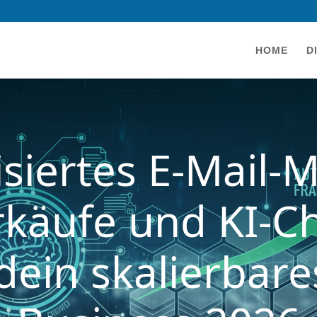
HOME
D
siertes E-Mail-M
rkäufe und KI-Ch
dein skalierbares