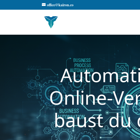
office@kairon.co
Automati
Online-Ve
baust du 