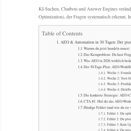
KI-Suchen, Chatbots und Answer Engines verände
Optimization), der Fragen systematisch erkennt, In
Table of Contents
AEO & Automation in 30 Tagen: Der prax
Warum du jetzt handeln musst: 
Das Kernproblem: Du hast Frage
Was AEO in 2026 wirklich bede
Der 30-Tage-Plan: AEO-Workflo
Woche 1: Foundat
Woche 2: Tool-S
Woche 3: Produkt
Woche 4: Distrib
Die konkrete Strategie: AEO-Cl
CTA #1: Hol dir das AEO-Workf
Häufige Fehler (und wie du sie
Fehler 1: Du opti
Fehler 2: Du produ
Fehler 3: Kein U
Fehler 4: Du miss