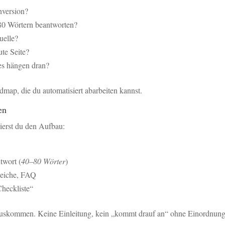
nversion?
–80 Wörtern beantworten?
uelle?
te Seite?
es hängen dran?
dmap, die du automatisiert abarbeiten kannst.
en
ierst du den Aufbau:
twort (
40–80 Wörter
)
gleiche, FAQ
Checkliste“
auskommen. Keine Einleitung, kein „kommt drauf an“ ohne Einordnung