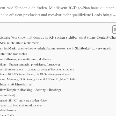
rn, wie Kunden dich finden. Mit diesem 30-Tage-Plan baust du eine
halte effizient produziert und messbar mehr qualifizierte Leads bringt 
isnahe Workflow, mit dem du in KI-Suchen sichtbar wirst (ohne Content-Cha
SEO reicht allein nicht mehr
n im Markt, aber keinen wiederholbaren Prozess, sie in Sichtbarkeit zu verwandeln
utet (und was nicht)
w aufbauen, automatisieren, skalieren
ions – Fragen sammeln, priorisieren, formatieren
tack & Automations – passend zu deinem Wachstumsstadium
ion – 10 AEO-Seiten bauen, die KI-Systeme gern zitieren
ution, Messung, Optimierung – damit AEO nicht „blind“ bleibt
uster statt Einzelartikel
low-Template (Backlog + Scoring + Briefing)
 vermeidest)
mierst „für KI“ und vergisst den Nutzer
zierst zu breit statt zu priorisieren
pdate-Prozess
t nur Traffic