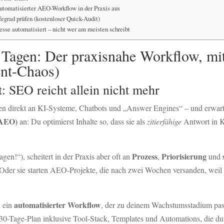
automatisierter AEO-Workflow in der Praxis aus
grad prüfen (kostenloser Quick-Audit)
sse automatisiert – nicht wer am meisten schreibt
Tagen: Der praxisnahe Workflow, mi
ent-Chaos)
: SEO reicht allein nicht mehr
ragen direkt an KI-Systeme, Chatbots und „Answer Engines“ – und erwa
(AEO)
an: Du optimierst Inhalte so, dass sie als
zitierfähige
Antwort in K
Prozess
Priorisierung
n!“), scheitert in der Praxis aber oft an
,
und
 Oder sie starten AEO-Projekte, die nach zwei Wochen versanden, weil
automatisierter Workflow
n ein
, der zu deinem Wachstumsstadium pass
0-Tage-Plan inklusive Tool-Stack, Templates und Automations, die du 