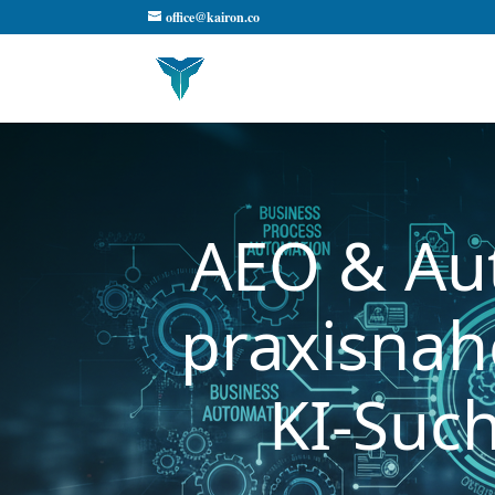
office@kairon.co
AEO & Aut
praxisnah
KI-Such